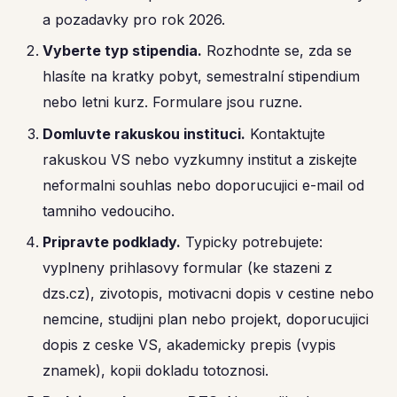
a pozadavky pro rok 2026.
Vyberte typ stipendia.
Rozhodnte se, zda se
hlasíte na kratky pobyt, semestralní stipendium
nebo letni kurz. Formulare jsou ruzne.
Domluvte rakuskou instituci.
Kontaktujte
rakuskou VS nebo vyzkumny institut a ziskejte
neformalni souhlas nebo doporucujici e-mail od
tamniho vedouciho.
Pripravte podklady.
Typicky potrebujete:
vyplneny prihlasovy formular (ke stazeni z
dzs.cz), zivotopis, motivacni dopis v cestine nebo
nemcine, studijni plan nebo projekt, doporucujici
dopis z ceske VS, akademicky prepis (vypis
znamek), kopii dokladu totoznosi.