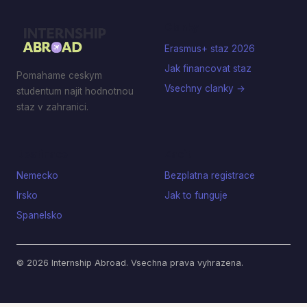
Clanky
Erasmus+ staz 2026
Jak financovat staz
Pomahame ceskym
Vsechny clanky →
studentum najit hodnotnou
staz v zahranici.
Destinace
Zacit
Nemecko
Bezplatna registrace
Irsko
Jak to funguje
Spanelsko
© 2026 Internship Abroad. Vsechna prava vyhrazena.