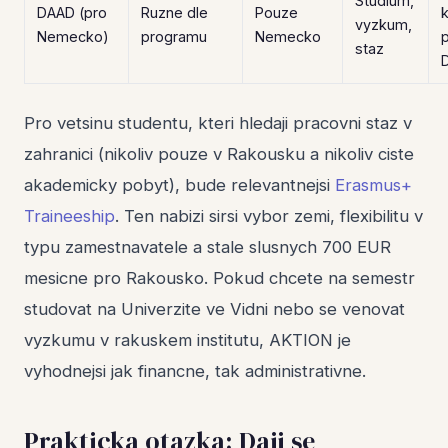
Studium,
DAAD (pro
Ruzne dle
Pouze
vyzkum,
Nemecko)
programu
Nemecko
staz
Pro vetsinu studentu, kteri hledaji pracovni staz v
zahranici (nikoliv pouze v Rakousku a nikoliv ciste
akademicky pobyt), bude relevantnejsi
Erasmus+
Traineeship
. Ten nabizi sirsi vybor zemi, flexibilitu v
typu zamestnavatele a stale slusnych 700 EUR
mesicne pro Rakousko. Pokud chcete na semestr
studovat na Univerzite ve Vidni nebo se venovat
vyzkumu v rakuskem institutu, AKTION je
vyhodnejsi jak financne, tak administrativne.
Prakticka otazka: Daji se