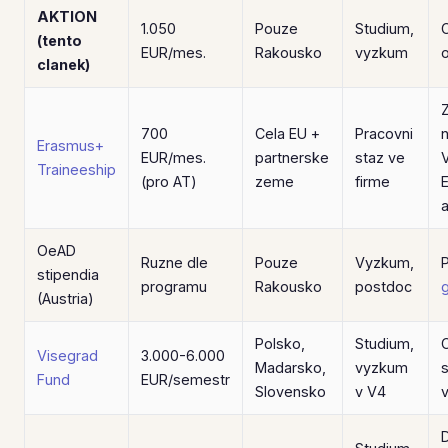
AKTION
1.050
Pouze
Studium,
(tento
EUR/mes.
Rakousko
vyzkum
clanek)
700
Cela EU +
Pracovni
Erasmus+
EUR/mes.
partnerske
staz ve
Traineeship
(pro AT)
zeme
firme
a
OeAD
Ruzne dle
Pouze
Vyzkum,
stipendia
programu
Rakousko
postdoc
g
(Austria)
Polsko,
Studium,
Visegrad
3.000-6.000
Madarsko,
vyzkum
Fund
EUR/semestr
Slovensko
v V4