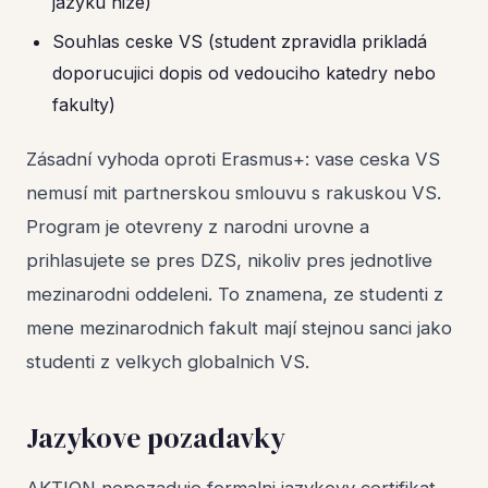
jazyku nize)
Souhlas ceske VS (student zpravidla prikladá
doporucujici dopis od vedouciho katedry nebo
fakulty)
Zásadní vyhoda oproti Erasmus+: vase ceska VS
nemusí mit partnerskou smlouvu s rakuskou VS.
Program je otevreny z narodni urovne a
prihlasujete se pres DZS, nikoliv pres jednotlive
mezinarodni oddeleni. To znamena, ze studenti z
mene mezinarodnich fakult mají stejnou sanci jako
studenti z velkych globalnich VS.
Jazykove pozadavky
AKTION nepozaduje formalni jazykovy certifikat