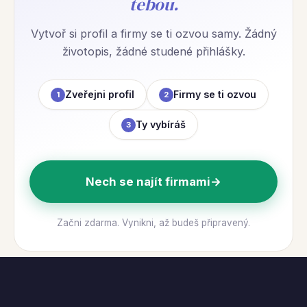
tebou.
Vytvoř si profil a firmy se ti ozvou samy. Žádný
životopis, žádné studené přihlášky.
Zveřejni profil
Firmy se ti ozvou
1
2
Ty vybíráš
3
Nech se najít firmami
→
Začni zdarma. Vynikni, až budeš připravený.